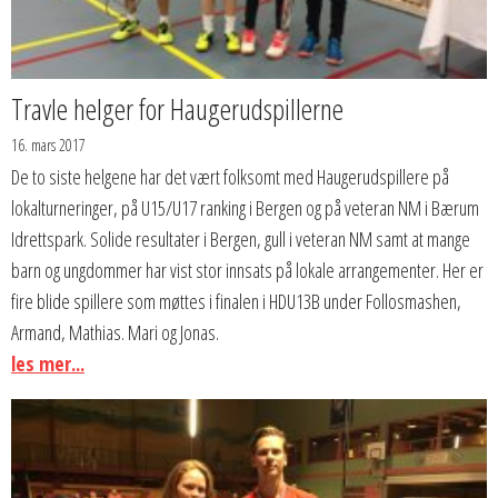
Travle helger for Haugerudspillerne
16. mars 2017
De to siste helgene har det vært folksomt med Haugerudspillere på
lokalturneringer, på U15/U17 ranking i Bergen og på veteran NM i Bærum
Idrettspark. Solide resultater i Bergen, gull i veteran NM samt at mange
barn og ungdommer har vist stor innsats på lokale arrangementer. Her er
fire blide spillere som møttes i finalen i HDU13B under Follosmashen,
Armand, Mathias. Mari og Jonas.
les mer...