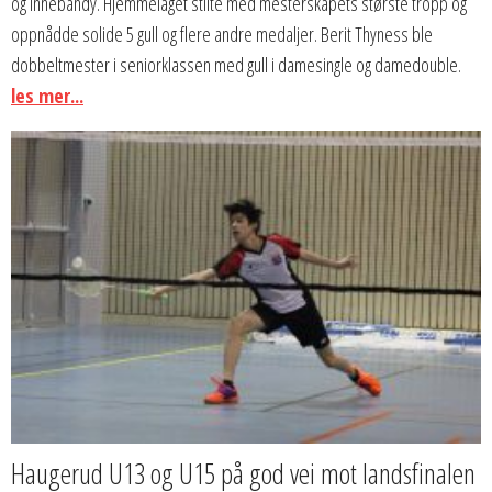
og innebandy. Hjemmelaget stilte med mesterskapets største tropp og
oppnådde solide 5 gull og flere andre medaljer. Berit Thyness ble
dobbeltmester i seniorklassen med gull i damesingle og damedouble.
les mer...
Haugerud U13 og U15 på god vei mot landsfinalen