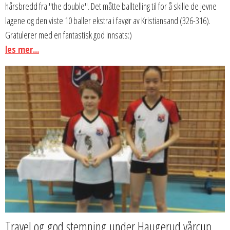
hårsbredd fra "the double". Det måtte balltelling til for å skille de jevne
lagene og den viste 10 baller ekstra i favør av Kristiansand (326-316).
Gratulerer med en fantastisk god innsats:)
les mer...
Travel og god stemning under Haugerud vårcup