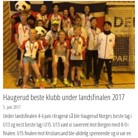
Haugerud beste klubb under landsfinalen 2017
5. juni 2017
Under landsfinalen 4-6 juni i Kragerø så ble Haugerud Norges beste lag i
U13 og nest beste lag i U15. U13 vant vi suverent mot Bergen med 8-0 i
finalen. U15 finalen mot Kristiansand ble ulidelig spennende og vi var en