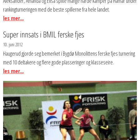
Aleksander, Amanda og Elisa spilte mange harde kamper på Hamar under
rankingturneringen med de beste spillerne fra hele landet.
les mer...
Super innsats i BMIL ferske fjes
10. juni 2012
Haugerud gjorde seg bemerket i Bygdø Monolittens ferske fjes turnering
med 10 deltakere og flere gode plasseringer og klasseseire.
les mer...