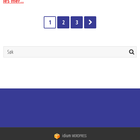
les mer...
1
2
3
idium
WORDPRESS