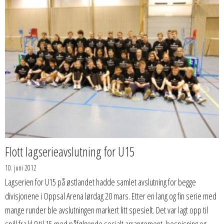
Flott lagserieavslutning for U15
10. juni 2012
Lagserien for U15 på østlandet hadde samlet avslutning for begge
divisjonene i Oppsal Arena lørdag 20 mars. Etter en lang og fin serie med
mange runder ble avslutningen markert litt spesielt. Det var lagt opp til
spill fra kl 9 til 15 med påfølgende sosialt arrangement, bespisning og