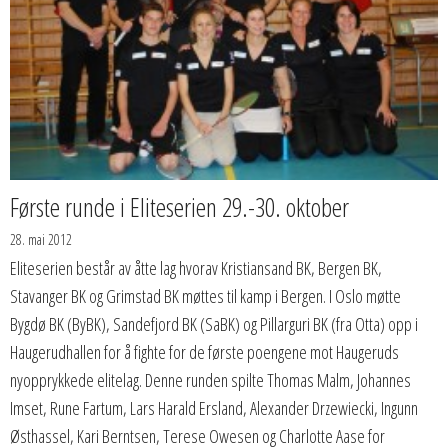
Første runde i Eliteserien 29.-30. oktober
28. mai 2012
Eliteserien består av åtte lag hvorav Kristiansand BK, Bergen BK,
Stavanger BK og Grimstad BK møttes til kamp i Bergen. I Oslo møtte
Bygdø BK (ByBK), Sandefjord BK (SaBK) og Pillarguri BK (fra Otta) opp i
Haugerudhallen for å fighte for de første poengene mot Haugeruds
nyopprykkede elitelag. Denne runden spilte Thomas Malm, Johannes
Imset, Rune Fartum, Lars Harald Ersland, Alexander Drzewiecki, Ingunn
Østhassel, Kari Berntsen, Terese Owesen og Charlotte Aase for