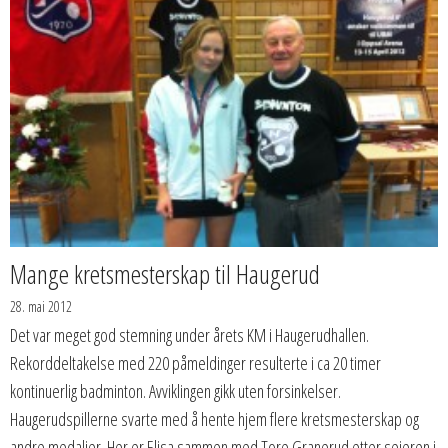
Mange kretsmesterskap til Haugerud
28. mai 2012
Det var meget god stemning under årets KM i Haugerudhallen.
Rekorddeltakelse med 220 påmeldinger resulterte i ca 20 timer
kontinuerlig badminton. Avviklingen gikk uten forsinkelser.
Haugerudspillerne svarte med å hente hjem flere kretsmesterskap og
andre medaljer. Her er Elisa sammen med Tore Granerud etter seieren i