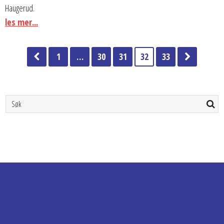
Haugerud.
les mer...
1
…
30
31
32
33