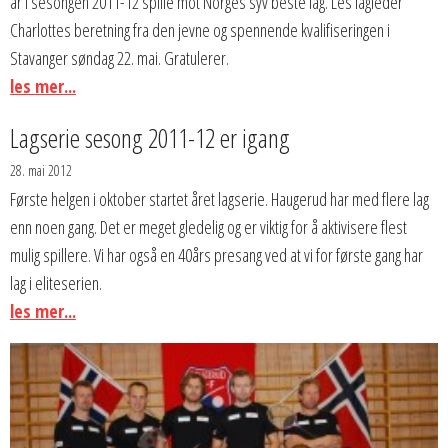
år i sesongen 2011-12 spille mot Norges syv beste lag. Les lagleder
Charlottes beretning fra den jevne og spennende kvalifiseringen i
Stavanger søndag 22. mai. Gratulerer.
les mer...
Lagserie sesong 2011-12 er igang
28. mai 2012
Første helgen i oktober startet året lagserie. Haugerud har med flere lag
enn noen gang. Det er meget gledelig og er viktig for å aktivisere flest
mulig spillere. Vi har også en 40års presang ved at vi for første gang har
lag i eliteserien.
les mer...