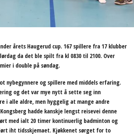
der årets Haugerud cup. 167 spillere fra 17 klubber
rdag da det ble spilt fra kl 0830 til 2100. Over
mier i double på søndag.
mot nybegynnere og spillere med middels erfaring.
ering og det var mye nytt å sette seg inn
ere i alle aldre, men hyggelig at mange andre
a Kongsberg hadde kanskje lengst reisevei denne
t med ialt 20 timer kontinuerlig badminton og
rt iht tidsskjemaet. Kjøkkenet sørget for to