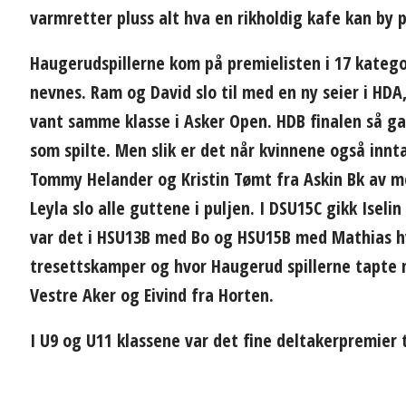
varmretter pluss alt hva en rikholdig kafe kan by p
Haugerudspillerne kom på premielisten i 17 katego
nevnes. Ram og David slo til med en ny seier i HDA
vant samme klasse i Asker Open. HDB finalen så g
som spilte. Men slik er det når kvinnene også innt
Tommy Helander og Kristin Tømt fra Askin Bk av m
Leyla slo alle guttene i puljen. I DSU15C gikk Iselin
var det i HSU13B med Bo og HSU15B med Mathias hv
tresettskamper og hvor Haugerud spillerne tapte m
Vestre Aker og Eivind fra Horten.
I U9 og U11 klassene var det fine deltakerpremier t