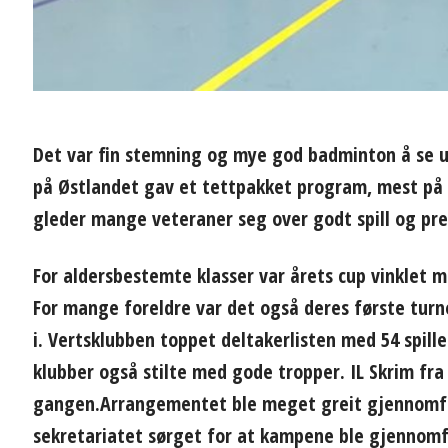
Det var fin stemning og mye god badminton å se un
på Østlandet gav et tettpakket program, mest på lø
gleder mange veteraner seg over godt spill og pre
For aldersbestemte klasser var årets cup vinklet 
For mange foreldre var det også deres første turn
i. Vertsklubben toppet deltakerlisten med 54 spill
klubber også stilte med gode tropper. IL Skrim fr
gangen.Arrangementet ble meget greit gjennomfør
sekretariatet sørget for at kampene ble gjennomfø