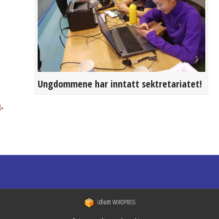
Ungdommene har inntatt sektretariatet!
n
.
idium
WORDPRESS