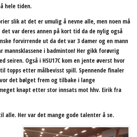
å hele tiden.
rier slik at det er umulig å nevne alle, men noen må
, det var deres annen på kort tid da de nylig også
anske forvirrende ut da det var 3 damer og en mann
ar mannsklassene i badminton! Her gikk forøvrig
ed seiren. Også i HSU17C kom en jente øverst hvor
 til topps etter målbevisst spill. Spennende finaler
or det bølget frem og tilbake i lange
eget knapt etter stor innsats mot hhv. Eirik fra
il alle. Her var det mange gode talenter å se.