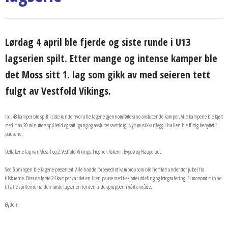
Lørdag 4 april ble fjerde og siste runde i U13
lagserien spilt. Etter mange og intense kamper ble
det Moss sitt 1. lag som gikk av med seieren tett
fulgt av Vestfold Vikings.
Ialt 48 kamper ble spilt i siste runde hvor alle lagene gjennomførte sine avsluttende kamper. Alle kampene ble kjørt
med max 20 minutters spilletid og satt igang og avsluttet samtidig. Nytt musikkanlegg i hallen ble flittig benyttet i
pausene.
Deltakene lag var Moss 1 og 2, Vestfold Vikings, Frogner, Askerm, Bygdø og Haugerud.
Ved åpningen ble lagene presentert. Alle hadde forberedt et kamprop som ble fremført under stor jubel fra
tilskuerne. Etter de første 24 kamper var det en liten pause med t-skjorte utdeling og fotografering. Et morsomt minne
til alle spillerne fra den første lagserien for den aldersgruppen i vårt område.
Øystein