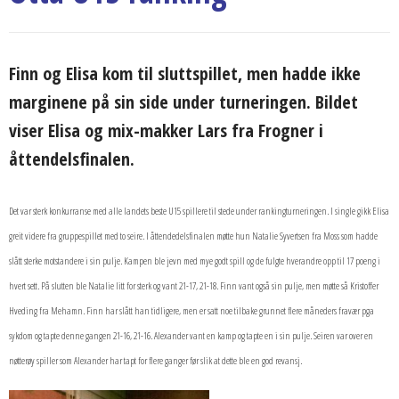
Finn og Elisa kom til sluttspillet, men hadde ikke
marginene på sin side under turneringen. Bildet
viser Elisa og mix-makker Lars fra Frogner i
åttendelsfinalen.
Det var sterk konkurranse med alle landets beste U15 spillere til stede under rankingturneringen. I single gikk Elisa
greit videre fra gruppespillet med to seire. I åttendedelsfinalen møtte hun Natalie Syvertsen fra Moss som hadde
slått sterke motstandere i sin pulje. Kampen ble jevn med mye godt spill og de fulgte hverandre opp til 17 poeng i
hvert sett. På slutten ble Natalie litt for sterk og vant 21-17, 21-18. Finn vant også sin pulje, men møtte så Kristoffer
Hveding fra Mehamn. Finn har slått han tidligere, men er satt noe tilbake grunnet flere måneders fravær pga
sykdom og tapte denne gangen 21-16, 21-16. Alexander vant en kamp og tapte en i sin pulje. Seiren var over en
nøtterøy spiller som Alexander har tapt for flere ganger før slik at dette ble en god revansj.