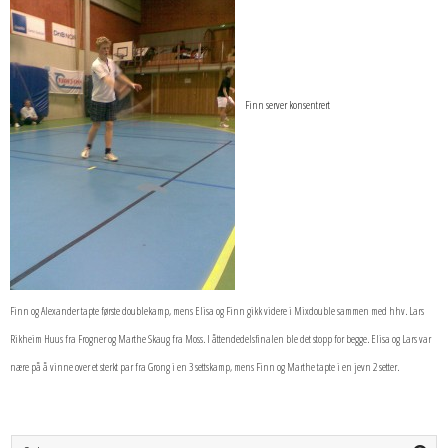
Finn server konsentrert
Finn og Alexander tapte første doublekamp, mens Elisa og Finn gikk videre i Mixdouble sammen med hhv. Lars
Rikheim Huus fra Frogner og Marthe Skaug fra Moss. I åttendedelsfinalen ble det stopp for begge. Elisa og Lars var
nære på å vinne over et sterkt par fra Grong i en 3 settskamp, mens Finn og Marthe tapte i en jevn 2 setter.