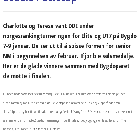
Charlotte og Terese vant DDE under
norgesrankingturneringen for Elite og U17 på Bygdø
7-9 januar. De ser ut til å spisse formen før senior
NM i begynnelsen av februar. Ifjor ble sølvmedalje.
Her er de glade vinnere sammen med Bygdøparet
de møtte i finalen.
Klubben hadde også med flere ungdomsspillere i U17 klassen. Her stilte også de beste fra hele Norge i den
aldersklassen og konkurransen var hard. Det var topp innsats over hele linjen og vi oppnådde noen
sluttspillplasser og kom til kvartfinale i noen kategorier for Elisa og Finn. Elisa var vel nærmest til avansement til
semifinalen da hun møtte 2. seeded i turneringen i kvartfinalen. I tredje og avgjørende sett ledet hun 11-8
halvveis, men måtte til slutt gi tapt 21-16 i siste sett.