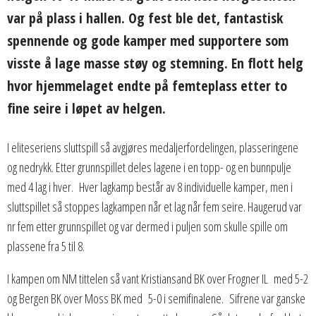
var på plass i hallen. Og fest ble det, fantastisk
spennende og gode kamper med supportere som
visste å lage masse støy og stemning. En flott helg
hvor hjemmelaget endte på femteplass etter to
fine seire i løpet av helgen.
I eliteseriens sluttspill så avgjøres medaljerfordelingen, plasseringene
og nedrykk. Etter grunnspillet deles lagene i en topp- og en bunnpulje
med 4 lag i hver. Hver lagkamp består av 8 individuelle kamper, men i
sluttspillet så stoppes lagkampen når et lag når fem seire. Haugerud var
nr fem etter grunnspillet og var dermed i puljen som skulle spille om
plassene fra 5 til 8.
I kampen om NM tittelen så vant Kristiansand BK over Frogner IL med 5-2
og Bergen BK over Moss BK med 5-0 i semifinalene. Sifrene var ganske