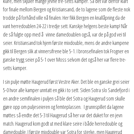
klare, men skjuler mange jevne tre-setts kamper. Så det var derfor klart
for finale mellom Bergen og Kristiansand, de to lagene som de fleste nok
trodde på forhånd ville nå finalen. Her fikk Bergen en knallåpning da de
vant herredoublen 24-22 i tredje sett. Kanskje helgens beste kamp! Når
de så fulgte opp med å vinne damedoublen også, var de på god vei til
seier. Kristiansand tok hjem første mixdouble, mens de andre kampene
gikk til Bergen slik at vinnersifrene ble 5-1. I bronsefinalen tok Frogner en
ganske trygg seier på 5-1 over Moss selvom det også her var flere tre-
setts kamper.
I sin pulje møtte Haugerud først Vestre Aker. Det ble en ganske grei seier
5-0 hvor alle kamper unntatt en gikk i to sett. Siden Sotra slo Sandefjord i
en andre semifinalen i puljen så ble det Sotra og Haugerud som skulle
gjøre opp om puljeseieren og femteplassen. I grunnspillet da lagene
møttes så endte det 5-3 til Haugerud så her var det duket for en jevn
match. Haugerud kom godt ut med klare seire i både herredouble og
damedouble. I første mixdouble var Sotra for sterke, men Haugerud