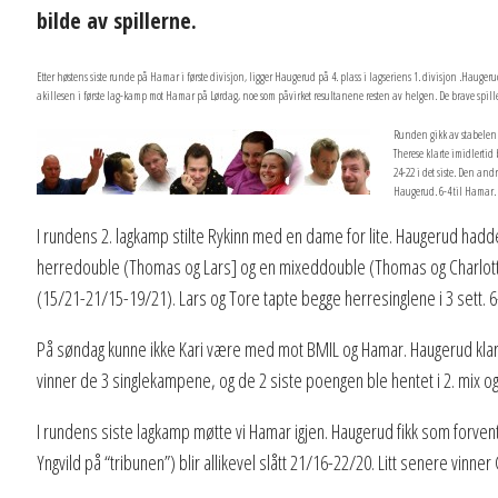
bilde av spillerne.
Etter høstens siste runde på Hamar i første divisjon, ligger Haugerud på 4. plass i lagseriens 1. divisjon .Haug
akillesen i første lag-kamp mot Hamar på Lørdag, noe som påvirket resultanene resten av helgen. De brave spiller
Runden gikk av stabelen i
Therese klarte imidlertid
24-22 i det siste. Den an
Haugerud. 6-4 til Hamar
I rundens 2. lagkamp stilte Rykinn med en dame for lite. Haugerud hadde
herredouble (Thomas og Lars] og en mixeddouble (Thomas og Charlotte).
(15/21-21/15-19/21). Lars og Tore tapte begge herresinglene i 3 sett. 6
På søndag kunne ikke Kari være med mot BMIL og Hamar. Haugerud klart
vinner de 3 singlekampene, og de 2 siste poengen ble hentet i 2. mix og
I rundens siste lagkamp møtte vi Hamar igjen. Haugerud fikk som forv
Yngvild på “tribunen”) blir allikevel slått 21/16-22/20. Litt senere vin