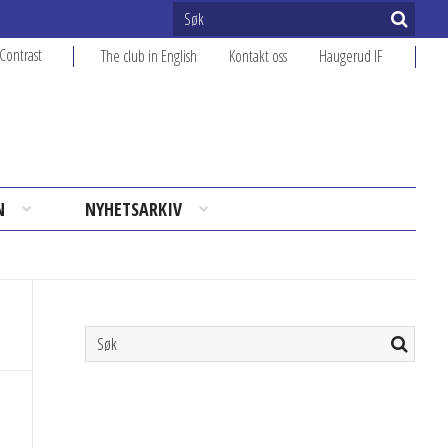
Contrast
The club in English
Kontakt oss
Haugerud IF
N
NYHETSARKIV