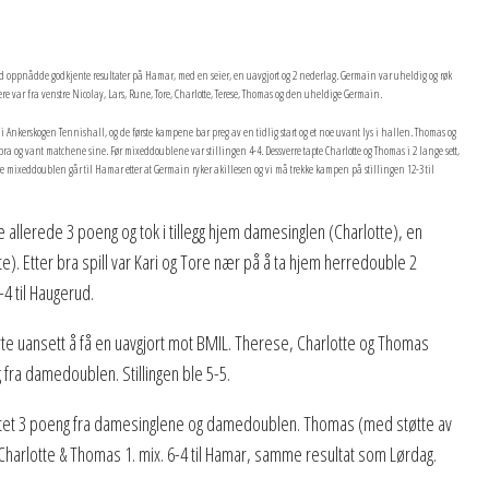
erud oppnådde godkjente resultater på Hamar, med en seier, en uavgjort og 2 nederlag. Germain var uheldig og røk
e var fra venstre Nicolay, Lars, Rune, Tore, Charlotte, Terese, Thomas og den uheldige Germain.
 Ankerskogen Tennishall, og de første kampene bar preg av en tidlig start og et noe uvant lys i hallen. Thomas og
 bra og vant matchene sine. Før mixeddoublene var stillingen 4-4. Dessverre tapte Charlotte og Thomas i 2 lange sett,
dre mixeddoublen går til Hamar etter at Germain ryker akillesen og vi må trekke kampen på stillingen 12-3 til
.
 allerede 3 poeng og tok i tillegg hjem damesinglen (Charlotte), en
 Etter bra spill var Kari og Tore nær på å ta hjem herredouble 2
-4 til Haugerud.
e uansett å få en uavgjort mot BMIL. Therese, Charlotte og Thomas
 fra damedoublen. Stillingen ble 5-5.
entet 3 poeng fra damesinglene og damedoublen. Thomas (med støtte av
ner Charlotte & Thomas 1. mix. 6-4 til Hamar, samme resultat som Lørdag.